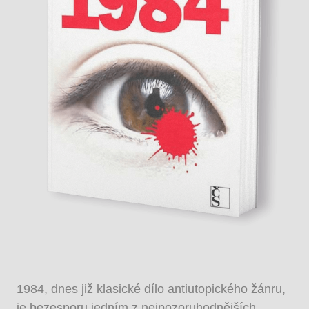
1984, dnes již klasické dílo antiutopického žánru,
je bezesporu jedním z nejpozoruhodnějších