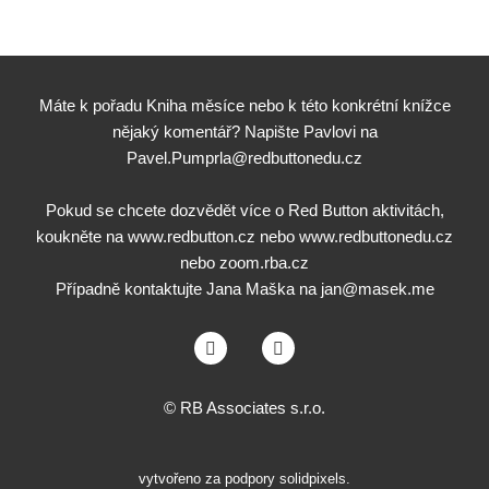
Máte k pořadu Kniha měsíce nebo k této konkrétní knížce
nějaký komentář? Napište Pavlovi na
Pavel.Pumprla@redbuttonedu.cz
Pokud se chcete dozvědět více o Red Button aktivitách,
koukněte na
www.redbutton.cz
nebo
www.redbuttonedu.cz
nebo
zoom.rba.cz
Případně kontaktujte Jana Maška na
jan@masek.me
©
RB Associates s.r.o.
vytvořeno za podpory
solidpixels.