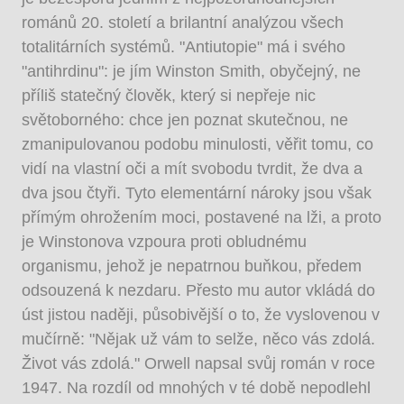
románů 20. století a brilantní analýzou všech
totalitárních systémů. "Antiutopie" má i svého
"antihrdinu": je jím Winston Smith, obyčejný, ne
příliš statečný člověk, který si nepřeje nic
světoborného: chce jen poznat skutečnou, ne
zmanipulovanou podobu minulosti, věřit tomu, co
vidí na vlastní oči a mít svobodu tvrdit, že dva a
dva jsou čtyři. Tyto elementární nároky jsou však
přímým ohrožením moci, postavené na lži, a proto
je Winstonova vzpoura proti obludnému
organismu, jehož je nepatrnou buňkou, předem
odsouzená k nezdaru. Přesto mu autor vkládá do
úst jistou naději, působivější o to, že vyslovenou v
mučírně: "Nějak už vám to selže, něco vás zdolá.
Život vás zdolá." Orwell napsal svůj román v roce
1947. Na rozdíl od mnohých v té době nepodlehl