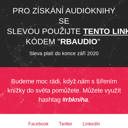
PRO ZÍSKÁNÍ AUDIOKNIHY
SE
SLEVOU POUŽIJTE
TENTO LIN
KÓDEM "
RBAUDIO
"
Sleva platí do konce září 2020
Budeme moc rádi, když nám s šířením
knížky do světa pomůžete. Můžete využít
hashtag
#rbkniha
.
Facebook
Twitter
LinkedIn