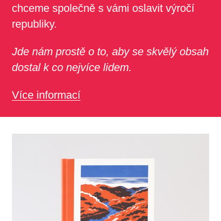
chceme společně s vámi oslavit výročí
republiky.
Jde nám prostě o to, aby se skvělý obsah
dostal k co nejvíce lidem.
Více informací