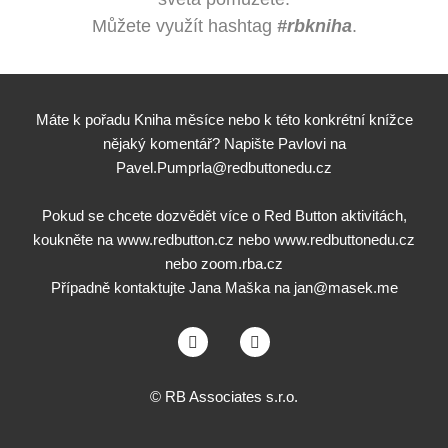
Můžete využít hashtag
#rbkniha
.
Máte k pořadu Kniha měsíce nebo k této konkrétní knížce
nějaký komentář? Napište Pavlovi na
Pavel.Pumprla@redbuttonedu.cz
Pokud se chcete dozvědět více o Red Button aktivitách,
koukněte na
www.redbutton.cz
nebo
www.redbuttonedu.cz
nebo
zoom.rba.cz
Případně kontaktujte Jana Maška na
jan@masek.me
©
RB Associates s.r.o.